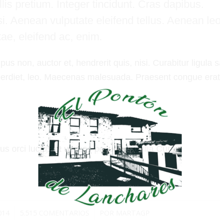
is pretium. Integer tincidunt. Cras dapibus.
 Aenean vulputate eleifend tellus. Aenean le
itae, eleifend ac, enim.
s non, auctor et, hendrerit quis, nisi. Curabitur ligula 
perdiet, leo. Maecenas malesuada. Praesent congue erat
s orci luctus et ultrices posuere cubilia Curae;
014
5.515 COMENTARIOS
POR
MARTAGP
/