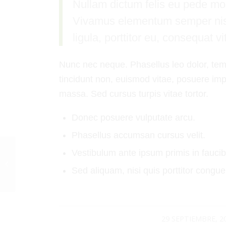
Nullam dictum felis eu pede moll
Vivamus elementum semper nisi.
ligula, porttitor eu, consequat v
Nunc nec neque. Phasellus leo dolor, tempu
tincidunt non, euismod vitae, posuere im
massa. Sed cursus turpis vitae tortor.
Donec posuere vulputate arcu.
Phasellus accumsan cursus velit.
Vestibulum ante ipsum primis in faucibu
A nice post
Sed aliquam, nisi quis porttitor congue
29 SEPTIEMBRE, 2
/