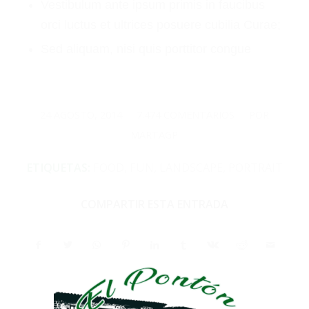
Vestibulum ante ipsum primis in faucibus
orci luctus et ultrices posuere cubilia Curae;
Sed aliquam, nisi quis porttitor congue
24 AGOSTO, 2014
7.474 COMENTARIOS
POR
/
/
MARTAGP
ETIQUETAS:
FOOD
,
FUN
,
LANDSCAPE
,
PORTRAIT
COMPARTIR ESTA ENTRADA